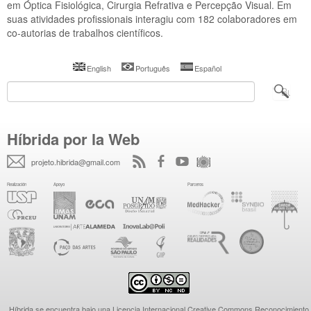
em Óptica Fisiológica, Cirurgia Refrativa e Percepção Visual. Em
Calendario Brasil
suas atividades profissionais interagiu com 182 colaboradores em
co-autorias de trabalhos científicos.
Conferéncias y Taller
Convocatórias
English
Português
Español
Documentación
Conferencias Brasil
Conferencias Mexico
Híbrida por la Web
projeto.hibrida@gmail.com
Híbrida se encuentra bajo una
Licencia Internacional Creative Commons Reconocimiento