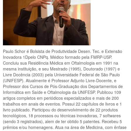
eoteca
tos
ón de Castidad
y
ad Ocular
Paulo Schor é Bolsista de Produtividade Desen. Tec. e Extensão
Biometricos Esculturales
Inovadora 1Dpelo CNPq. Médico formado pela FMRP-USP.
Concluiu sua Residência Médica em Oftalmologia em 1991 na
na de Suspensión
mesma instituição, e seu Mestrado (1995), Doutorado (1997) e
Livre Docência (2003) pela Universidade Federal de São Paulo
hts, Yes Move
(UNIFESP). Atualmente é Professor Adjunto Livre-Docente, e
imulador de Sinestesia
Professor dos Cursos de Pós-Graduação dos Departamentos de
Informática em Saíde e Oftalmologia da UNIFESP. Publicou 109
asse Hackianista
artigos completos em periódicos especializados e mais de 200
trabalhos em anais de eventos. Possui 22 capítulos de livros e 1
livro publicado. Participou do desenvolvimento de 22 produtos
tecnológicos, 18 processos ou técnicas inovadoras, 7 softwares
Calendario
(sendo 3 registrados), alem de ter obtido 5 patentes. Recebeu 5
Calendario México
prêmios e/ou homenagens. Atua na área de Medicina, com ênfase