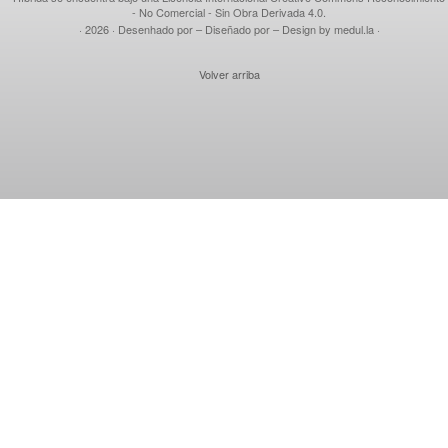
- No Comercial - Sin Obra Derivada 4.0
.
· 2026
· Desenhado por – Diseñado por – Design by
medul.la
·
Volver arriba